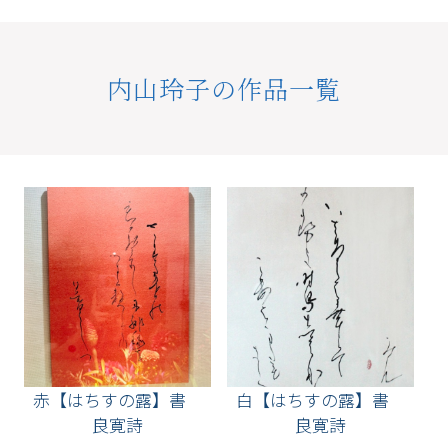
内山玲子の作品一覧
赤【はちすの露】書
白【はちすの露】書
良寛詩
良寛詩