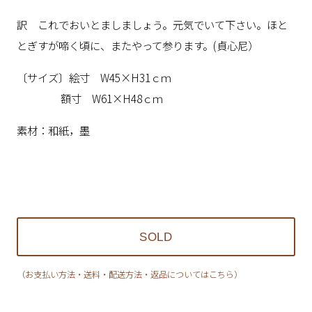
訳 これでおいとましましょう。元気でいて下さい。ほと
とぎすが啼く頃に、またやって参ります。(貞心尼）
〔サイズ〕絵寸 W45×H31ｃｍ
額寸 W61×H48ｃｍ
素材：和紙，墨
（お支払い方法・送料・配送方法・返品についてはこちら）