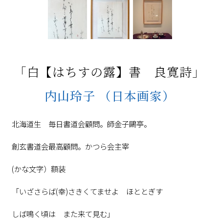
「白【はちすの露】書 良寛詩」
内山玲子
（日本画家）
北海道生 毎日書道会顧問。師金子鷗亭。
創玄書道会最高顧問。かつら会主宰
(かな文字）額装
「いざさらば(幸)さきくてませよ ほととぎす
しば鳴く頃は また来て見む」