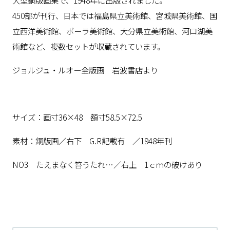
大型銅版画集で、1948年に出版されました。
450部が刊行、日本では福島県立美術館、宮城県美術館、国
立西洋美術館、ポーラ美術館、大分県立美術館、河口湖美
術館など、複数セットが収蔵されています。
ジョルジュ・ルオー全版画 岩波書店より
サイズ：画寸36×48 額寸58.5×72.5
素材：銅版画／右下 G.R記載有 ／1948年刊
NO3 たえまなく笞うたれ…／右上 1ｃｍの破けあり