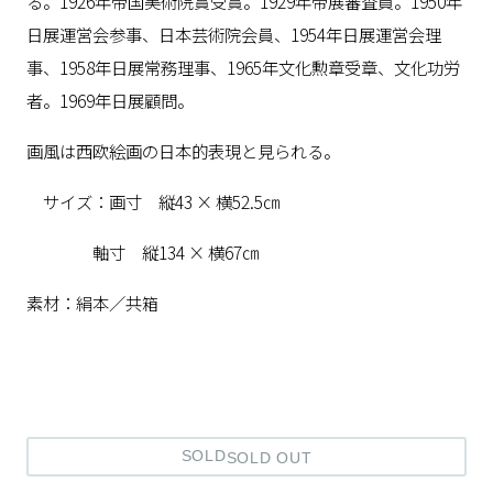
る。1926年帝国美術院賞受賞。1929年帝展審査員。1950年
日展運営会参事、日本芸術院会員、1954年日展運営会理
事、1958年日展常務理事、1965年文化勲章受章、文化功労
者。1969年日展顧問。
画風は西欧絵画の日本的表現と見られる。
サイズ：画寸 縦43 × 横52.5㎝
軸寸 縦134 × 横67㎝
素材：絹本／共箱
SOLD