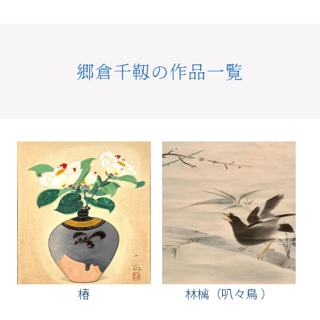
郷倉千靱の作品一覧
椿
林檎（叭々鳥 ）