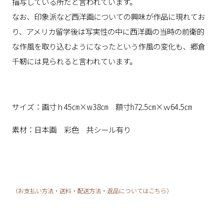
描写している所だと言われています。
なお、印象派など西洋画についての興味が作品に現れてお
り、アメリカ留学後は写実性の中に西洋画の当時の前衛的
な作風を取り込むようになったという作風の変化も、郷倉
千靭には見られると言われています。
サイズ：画寸ｈ45㎝×w38㎝ 額寸h72.5㎝×ｗ64.5㎝
素材：日本画 彩色 共シール有り
（お支払い方法・送料・配送方法・返品についてはこちら）