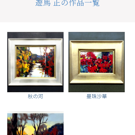
遊馬 正の作品一覧
秋の河
曼珠沙華